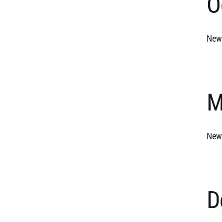
O
News
M
News
D