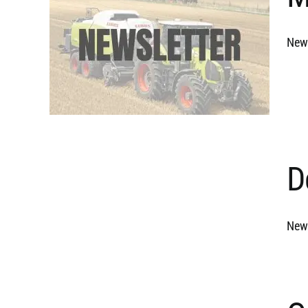
News
D
News