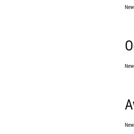
News
O
News
A
News