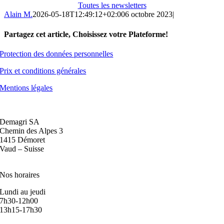
Toutes les newsletters
Alain M.
2026-05-18T12:49:12+02:00
6 octobre 2023
|
Partagez cet article, Choisissez votre Plateforme!
Facebook
X
Reddit
LinkedIn
WhatsApp
Telegram
Tumblr
Pinterest
Vk
Xing
Email
Protection des données personnelles
Prix et conditions générales
Mentions légales
Demagri SA
Chemin des Alpes 3
1415 Démoret
Vaud – Suisse
+41 24 433 03 30
Nos horaires
Lundi au jeudi
7h30-12h00
13h15-17h30