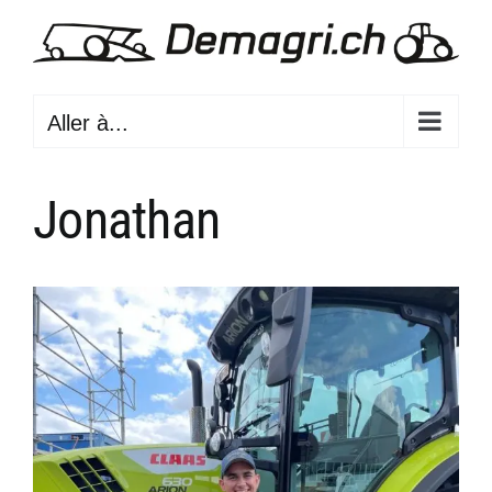
Passer
au
contenu
Aller à...
Jonathan