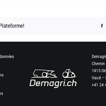
 Plateforme!
F
 données
Demagri
Chemin 
1415 Dé
ons
Vaud – 
+41 24 
es