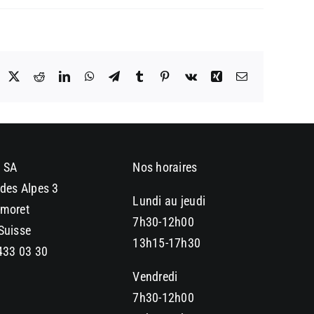
acebook
X
Reddit
LinkedIn
WhatsApp
Telegram
Tumblr
Pinterest
Vk
Xing
Email
 SA
Nos horaires
des Alpes 3
Lundi au jeudi
moret
7h30-12h00
Suisse
13h15-17h30
433 03 30
Vendredi
7h30-12h00