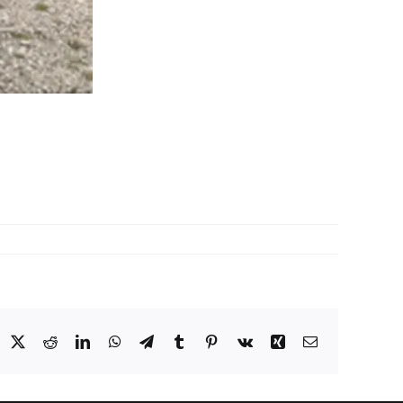
acebook
X
Reddit
LinkedIn
WhatsApp
Telegram
Tumblr
Pinterest
Vk
Xing
Email