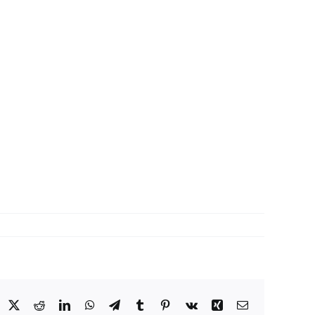
acebook
X
Reddit
LinkedIn
WhatsApp
Telegram
Tumblr
Pinterest
Vk
Xing
Email