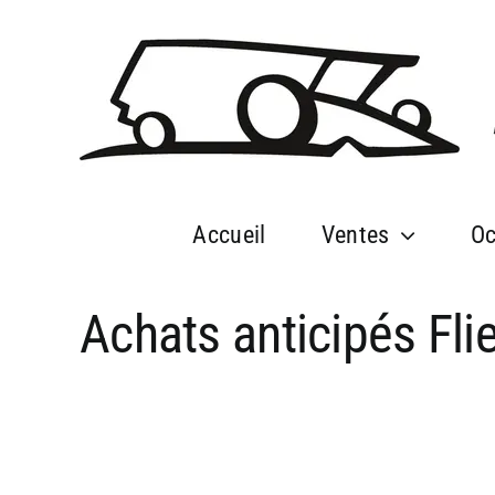
Passer
au
contenu
Accueil
Ventes
Oc
Achats anticipés Fli