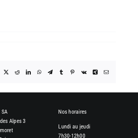
acebook
X
Reddit
LinkedIn
WhatsApp
Telegram
Tumblr
Pinterest
Vk
Xing
Email
 SA
Nos horaires
des Alpes 3
Lundi au jeudi
moret
7h30-12h00