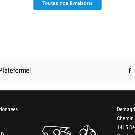
Toutes nos livraisons
 Plateforme!
F
 données
Demagri
Chemin 
1415 Dé
ons