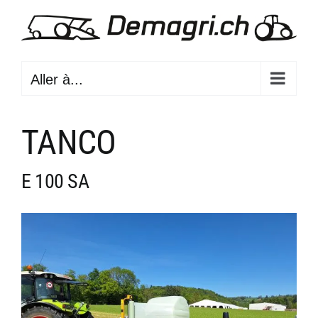
Passer
au
contenu
Aller à...
TANCO
E 100 SA