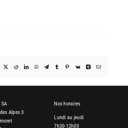
acebook
X
Reddit
LinkedIn
WhatsApp
Telegram
Tumblr
Pinterest
Vk
Xing
Email
 SA
Nos horaires
des Alpes 3
Lundi au jeudi
moret
7h30-12h00