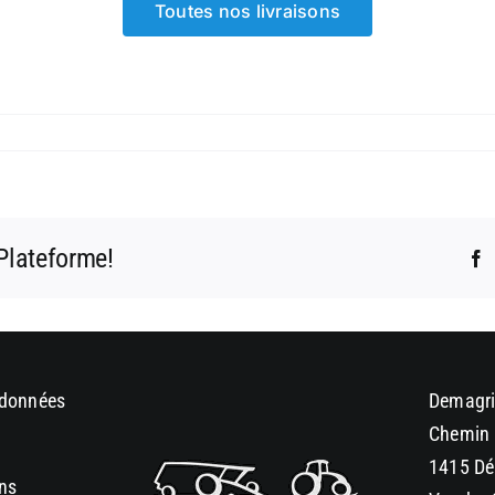
Toutes nos livraisons
 Plateforme!
F
 données
Demagri
Chemin 
1415 Dé
ons