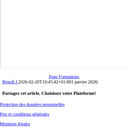
Page Formations
Benoît J.
2026-02-20T10:45:42+01:00
1 janvier 2026
|
Partagez cet article, Choisissez votre Plateforme!
Facebook
X
Reddit
LinkedIn
WhatsApp
Telegram
Tumblr
Pinterest
Vk
Xing
Email
Protection des données personnelles
Prix et conditions générales
Mentions légales